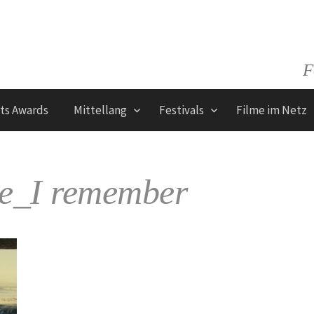
F
rts Awards
Mittellang
Festivals
Filme im Netz
e_I remember