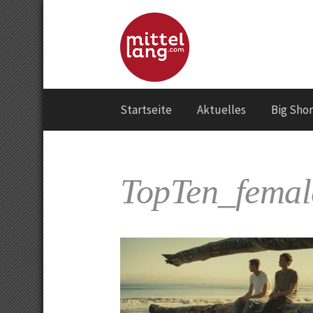
Springe
zum
Inhalt
Startseite
Aktuelles
Big Sho
TopTen_femal