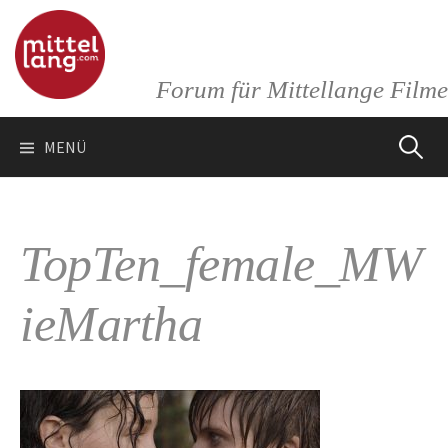
Springe
zum
Inhalt
Forum für Mittellange Filme
Suchen
MENÜ
nach:
TopTen_female_MW
ieMartha